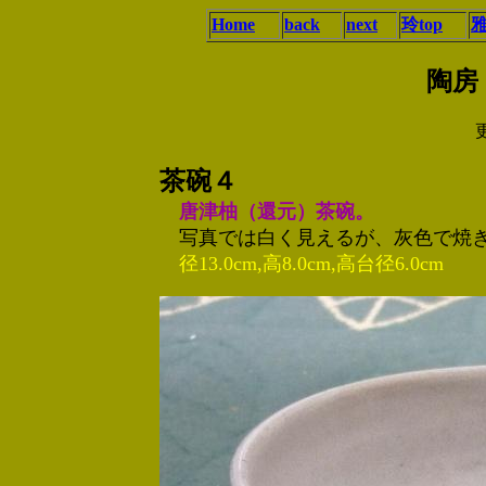
Home
back
next
玲top
雅
陶房
更
茶碗４
唐津柚（還元）茶碗
。
写真では白く見えるが、灰色で焼
径13.0cm,高8.0cm,高台径6.0cm